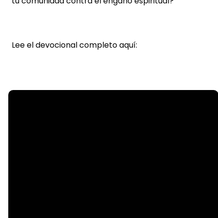
tu comunidad contra el engaño espiritual?
Lee el devocional completo aquí:
Email
info@steelecreek.org
Call
(704) 525-1133