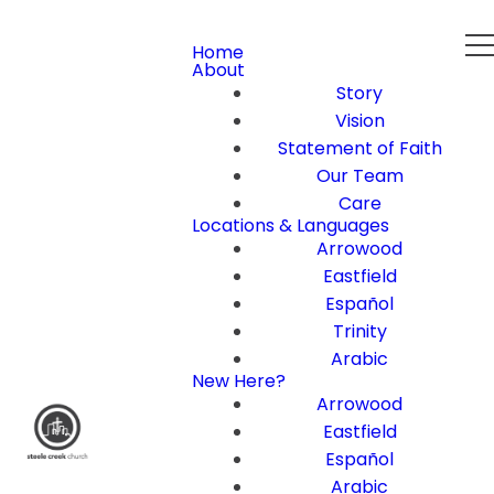
Home
About
Story
Vision
Statement of Faith
Our Team
Care
Locations & Languages
Arrowood
Eastfield
Español
Trinity
Arabic
New Here?
Arrowood
Eastfield
Español
Arabic