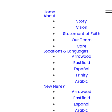
Home
About
Story
Vision
Statement of Faith
Our Team
Care
Locations & Languages
Arrowood
Eastfield
Español
Trinity
Arabic
New Here?
Arrowood
Eastfield
Español
Arabic