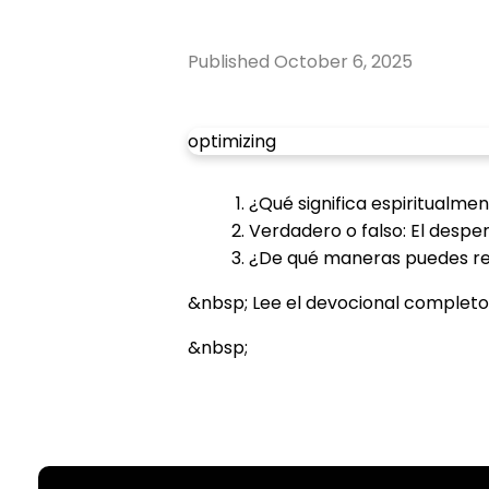
Published
October 6, 2025
optimizing
¿Qué significa espiritualmen
Verdadero o falso: El despe
¿De qué maneras puedes refl
&nbsp; Lee el devocional completo
&nbsp;