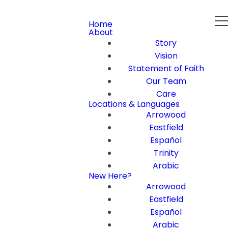
Home
About
Story
Vision
Statement of Faith
Our Team
Care
Locations & Languages
Arrowood
Eastfield
Español
Trinity
Arabic
New Here?
Arrowood
Eastfield
Español
Arabic