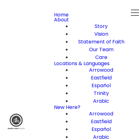
Home
About
Story
Vision
Statement of Faith
Our Team
Care
Locations & Languages
Arrowood
Eastfield
Español
Trinity
Arabic
New Here?
Arrowood
Eastfield
Español
Arabic