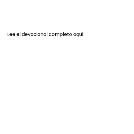
Lee el devocional completo aquí:
Read more
optimizing
Little Arrows Preschool
We're excited to launch Little Arrows
Preschool this September! Our new
Christ-centered preschool for
children ages 2–6 will provide a
nurturing environment where little
ones can learn, grow, and thrive. Click