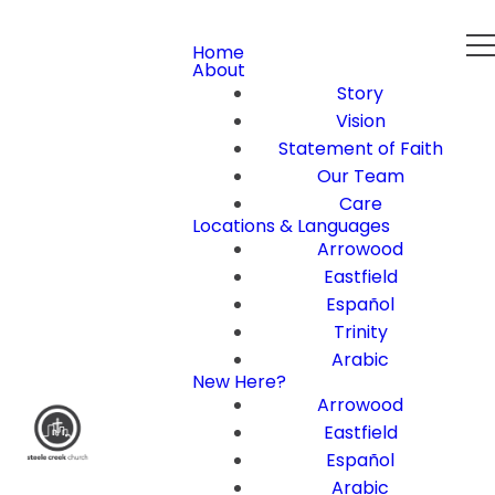
Home
About
Story
Vision
Statement of Faith
Our Team
Care
Locations & Languages
Arrowood
Eastfield
Español
Trinity
Arabic
New Here?
Arrowood
Eastfield
Español
Arabic