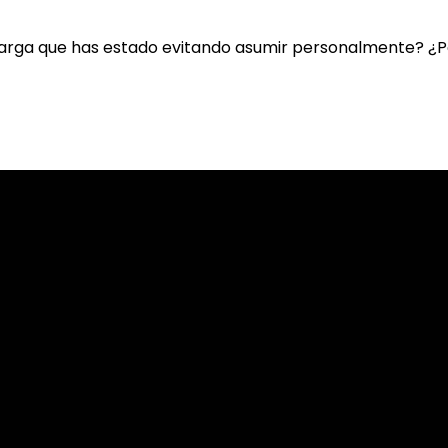
carga que has estado evitando asumir personalmente? ¿P
steelecreek.org
 525-1133