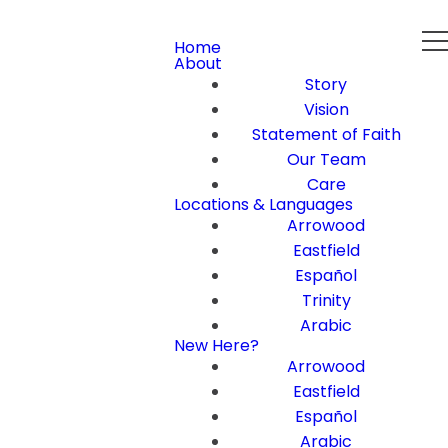
Home
About
Story
Vision
Statement of Faith
Our Team
Care
Locations & Languages
Arrowood
Eastfield
Español
Trinity
Arabic
New Here?
Arrowood
Eastfield
Español
Arabic