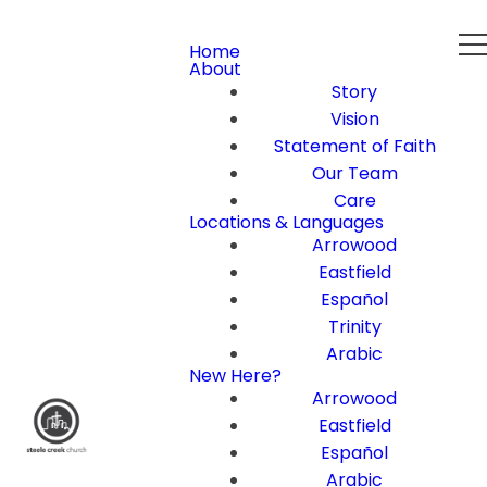
Home
About
Story
Vision
Statement of Faith
Our Team
Care
Locations & Languages
Arrowood
Eastfield
Español
Trinity
Arabic
New Here?
Arrowood
Eastfield
Español
Arabic