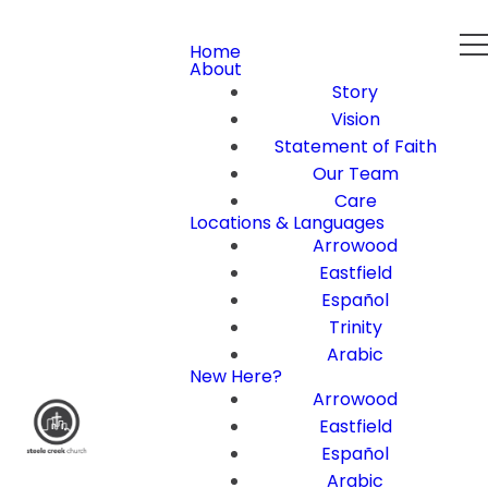
Home
About
Story
Vision
Statement of Faith
Our Team
Care
Locations & Languages
Arrowood
Eastfield
Español
Trinity
Arabic
New Here?
Arrowood
Eastfield
Español
Arabic