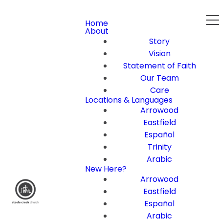
Home
About
Story
Vision
Statement of Faith
Our Team
Care
Locations & Languages
Arrowood
Eastfield
Español
Trinity
Arabic
New Here?
Arrowood
Eastfield
Español
Arabic