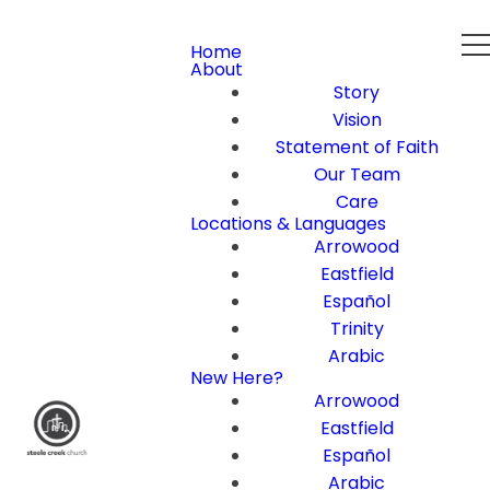
Home
About
Story
Vision
Statement of Faith
Our Team
Care
Locations & Languages
Arrowood
Eastfield
Español
Trinity
Arabic
New Here?
Arrowood
Eastfield
Español
Arabic