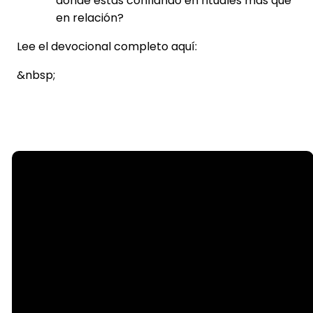
dónde estás confiando en rituales más que
en relación?
Lee el devocional completo aquí:
&nbsp;
Email
info@steelecreek.org
Call
(704) 525-1133