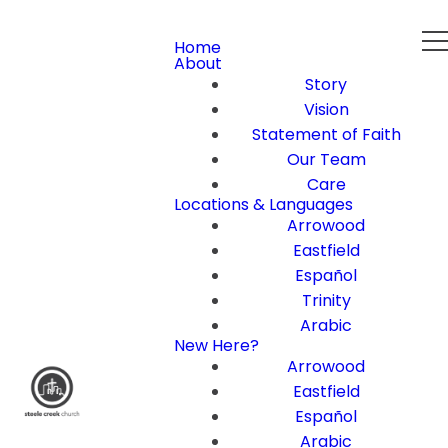
Home
About
Story
Vision
Statement of Faith
Our Team
Care
Locations & Languages
Arrowood
Eastfield
Español
Trinity
Arabic
New Here?
Arrowood
Eastfield
Español
Arabic