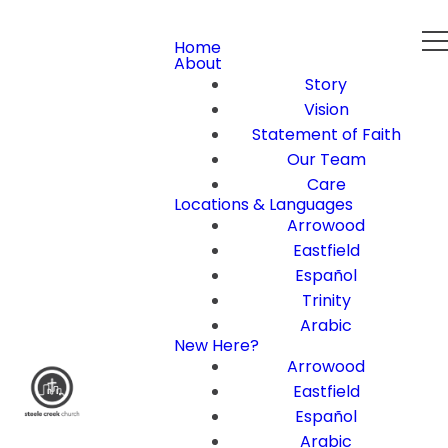
Home
About
Story
Vision
Statement of Faith
Our Team
Care
Locations & Languages
Arrowood
Eastfield
Español
Trinity
Arabic
New Here?
Arrowood
Eastfield
Español
Arabic