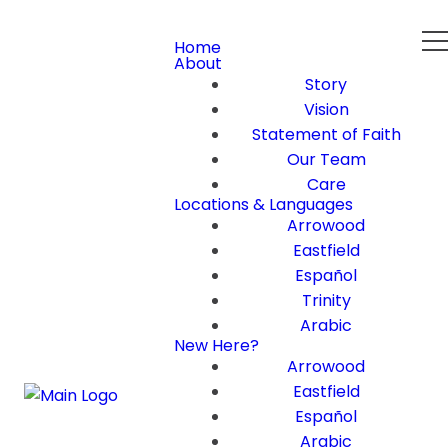
Home
About
Story
Vision
Statement of Faith
Our Team
Care
Locations & Languages
Arrowood
Eastfield
Español
Trinity
Arabic
New Here?
Arrowood
Eastfield
Español
Arabic