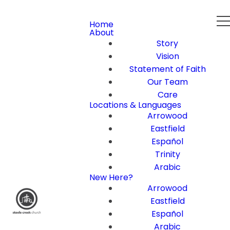
Home
About
Story
Vision
Statement of Faith
Our Team
Care
Locations & Languages
Arrowood
Eastfield
Español
Trinity
Arabic
New Here?
Arrowood
Eastfield
Español
Arabic